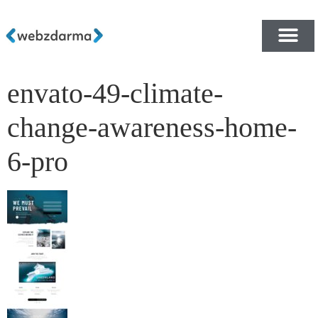
envato-49-climate-
PŘEHLED ŠABLON ZDA
E-SHOP RYCHLE A ZDA
change-awareness-home-
6-pro