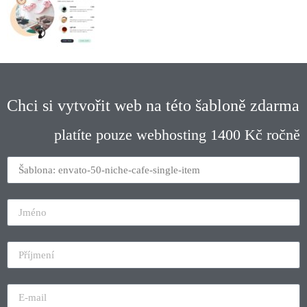
Chci si vytvořit web na této šabloně zdarma
platíte pouze webhosting 1400 Kč ročně