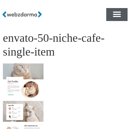
envato-50-niche-cafe-
PŘEHLED ŠABLON ZDA
E-SHOP RYCHLE A ZDA
single-item