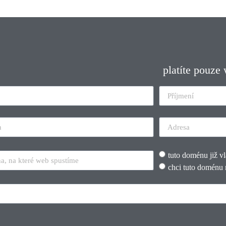
platíte pouze
tuto doménu již v
chci tuto doménu 