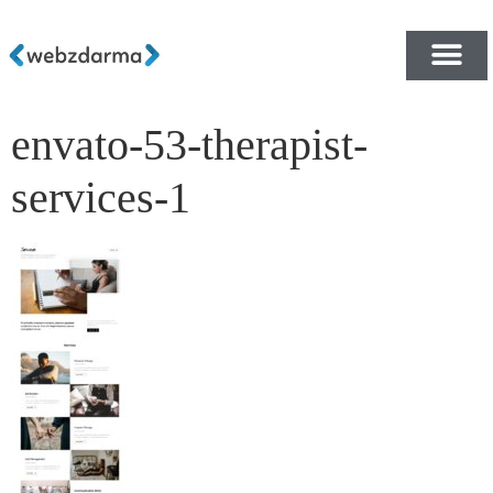
envato-53-therapist-
PŘEHLED ŠABLON ZDA
E-SHOP RYCHLE A ZDA
services-1