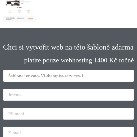
Chci si vytvořit web na této šabloně zdarma
platíte pouze webhosting 1400 Kč ročně