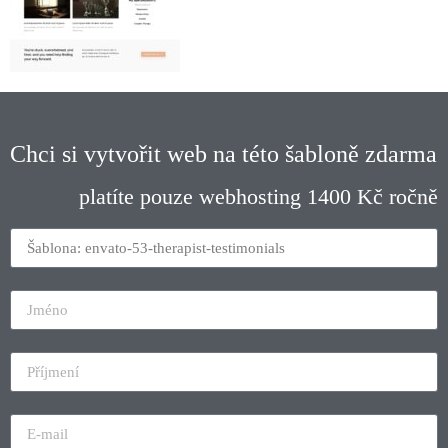
Chci si vytvořit web na této šabloně zdarma
platíte pouze webhosting 1400 Kč ročně