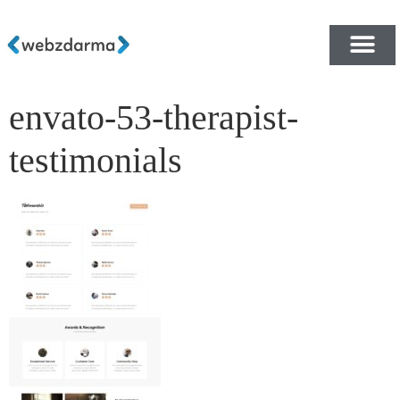
envato-53-therapist-
PŘEHLED ŠABLON ZDA
E-SHOP RYCHLE A ZDA
testimonials