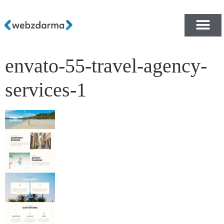
envato-55-travel-agency-
PŘEHLED ŠABLON ZDA
E-SHOP RYCHLE A ZDA
services-1