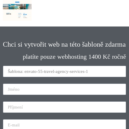
Chci si vytvořit web na této šabloně zdarma
platíte pouze webhosting 1400 Kč ročně