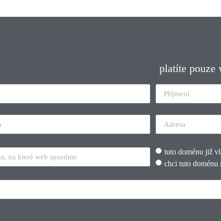
platíte pouze
tuto doménu již v
chci tuto doménu 