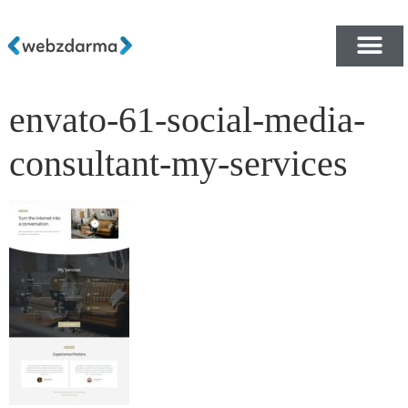
envato-61-social-media-
PŘEHLED ŠABLON ZDA
E-SHOP RYCHLE A ZDA
consultant-my-services