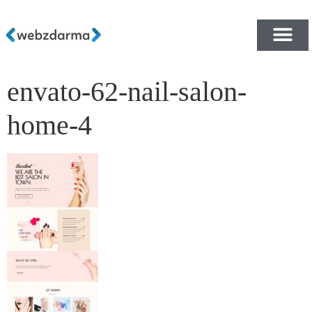
envato-62-nail-salon-
PŘEHLED ŠABLON ZDA
E-SHOP RYCHLE A ZDA
home-4