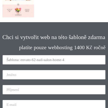
Chci si vytvořit web na této šabloně zdarma
platíte pouze webhosting 1400 Kč ročně