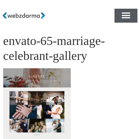
envato-65-marriage-
PŘEHLED ŠABLON ZDA
E-SHOP RYCHLE A ZDA
celebrant-gallery