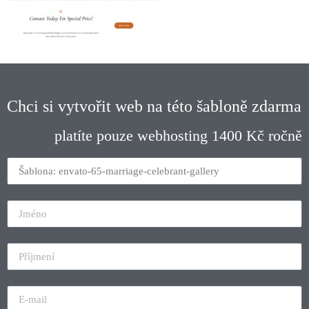
Chci si vytvořit web na této šabloně zdarma
platíte pouze webhosting 1400 Kč ročně