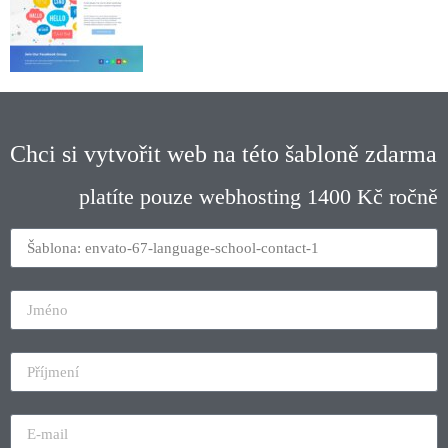
Chci si vytvořit web na této šabloně zdarma
platíte pouze webhosting 1400 Kč ročně