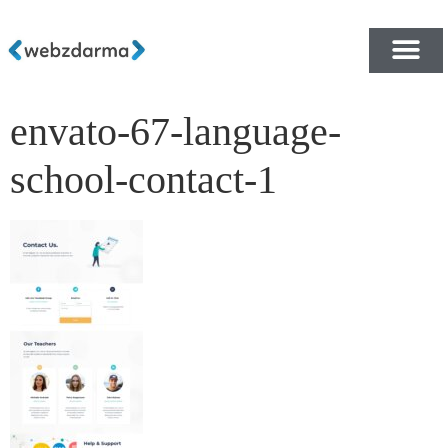
envato-67-language-
PŘEHLED ŠABLON ZDA
E-SHOP RYCHLE A ZDA
school-contact-1