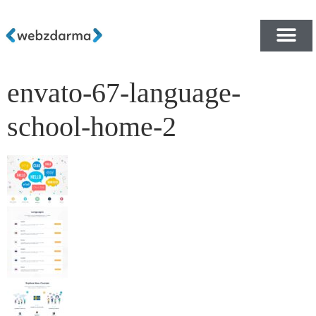
envato-67-language-
PŘEHLED ŠABLON ZDA
E-SHOP RYCHLE A ZDA
school-home-2