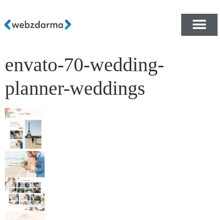
envato-70-wedding-
PŘEHLED ŠABLON ZDA
E-SHOP RYCHLE A ZDA
planner-weddings