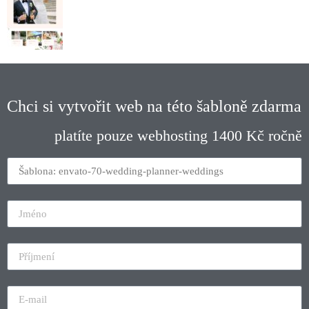
Chci si vytvořit web na této šabloně zdarma
platíte pouze webhosting 1400 Kč ročně