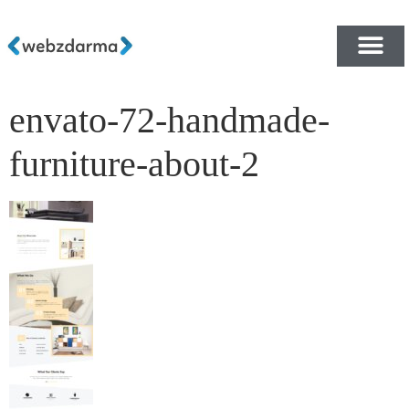
envato-72-handmade-
PŘEHLED ŠABLON ZDA
E-SHOP RYCHLE A ZDA
furniture-about-2