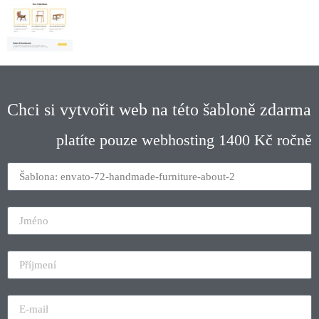
Chci si vytvořit web na této šabloně zdarma
platíte pouze webhosting 1400 Kč ročně