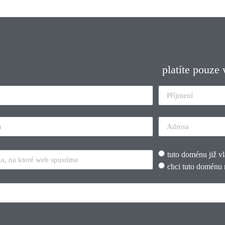
platíte pouze
tuto doménu již v
chci tuto doménu 