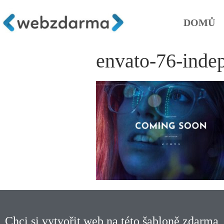
DOMŮ
envato-76-inde
Chci si vytvořit web na této šabloně zdarma