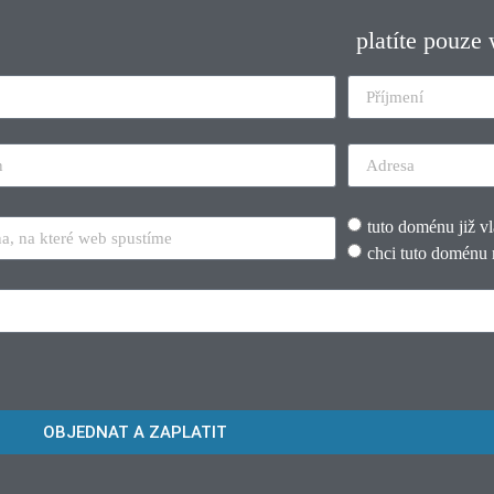
platíte pouze
tuto doménu již v
chci tuto doménu 
OBJEDNAT A ZAPLATIT