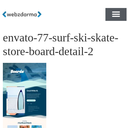
envato-77-surf-ski-skate-
PŘEHLED ŠABLON ZDA
E-SHOP RYCHLE A ZDA
store-board-detail-2