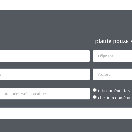
platíte pouze
tuto doménu již v
chci tuto doménu 