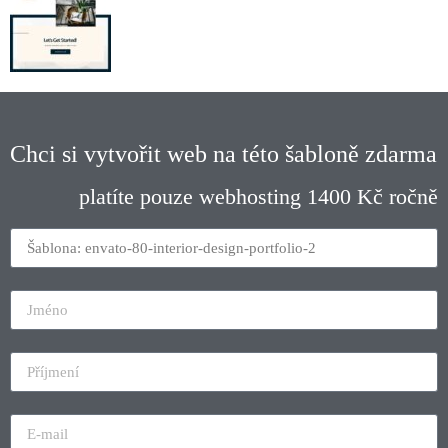
Chci si vytvořit web na této šabloně zdarma
platíte pouze webhosting 1400 Kč ročně