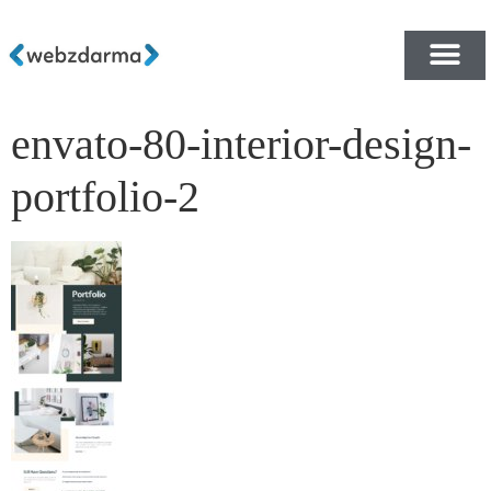
envato-80-interior-design-
PŘEHLED ŠABLON ZDA
E-SHOP RYCHLE A ZDA
portfolio-2