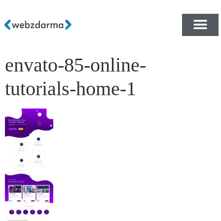
envato-85-online-
PŘEHLED ŠABLON ZDA
E-SHOP RYCHLE A ZDA
tutorials-home-1