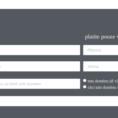
platíte pouze
tuto doménu již v
chci tuto doménu 