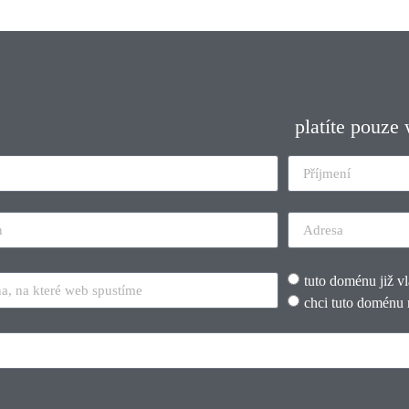
platíte pouze
tuto doménu již v
chci tuto doménu 