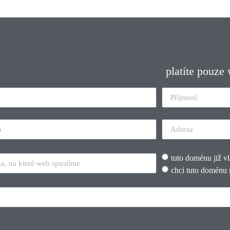
platíte pouze
tuto doménu již v
chci tuto doménu 