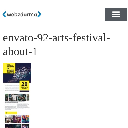
envato-92-arts-festival-
PŘEHLED ŠABLON ZDA
E-SHOP RYCHLE A ZDA
about-1