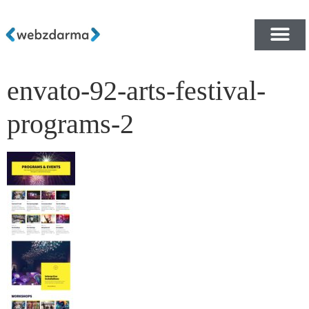
envato-92-arts-festival-
PŘEHLED ŠABLON ZDA
E-SHOP RYCHLE A ZDA
programs-2