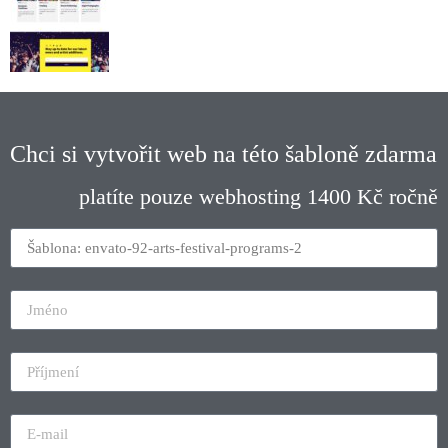
Chci si vytvořit web na této šabloně zdarma
platíte pouze webhosting 1400 Kč ročně