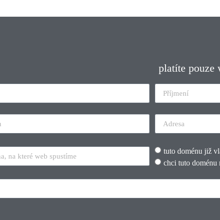
platíte pouze
tuto doménu již v
chci tuto doménu 