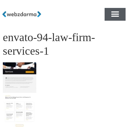
envato-94-law-firm-
PŘEHLED ŠABLON ZDA
E-SHOP RYCHLE A ZDA
services-1