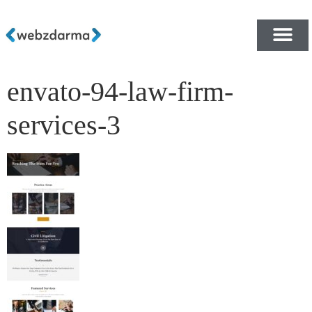
envato-94-law-firm-
PŘEHLED ŠABLON ZDA
E-SHOP RYCHLE A ZDA
services-3