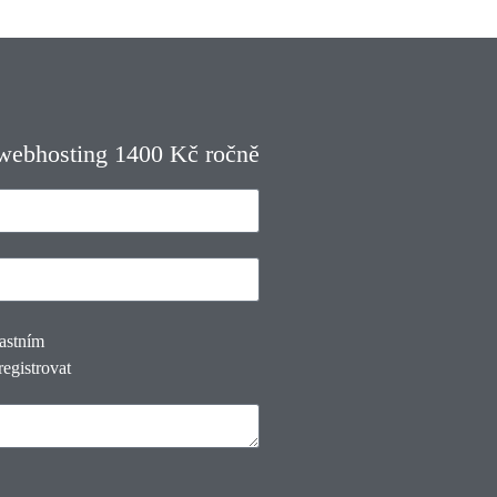
 webhosting 1400 Kč ročně
lastním
registrovat