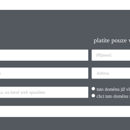
platíte pouze
tuto doménu již v
chci tuto doménu 