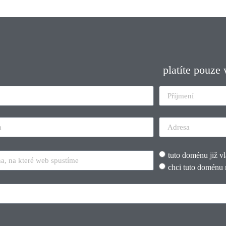
platíte pouze
tuto doménu již v
chci tuto doménu 