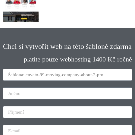
Chci si vytvořit web na této šabloně zdarma
platíte pouze webhosting 1400 Kč ročně