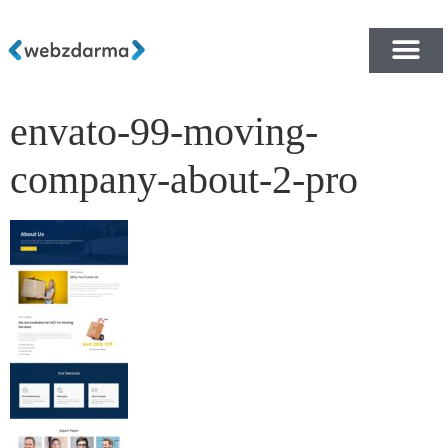
envato-99-moving-
PŘEHLED ŠABLON ZDA
E-SHOP RYCHLE A ZDA
company-about-2-pro