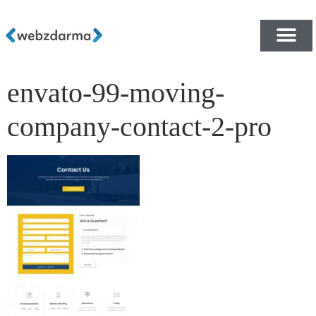
envato-99-moving-
PŘEHLED ŠABLON ZDA
E-SHOP RYCHLE A ZDA
company-contact-2-pro