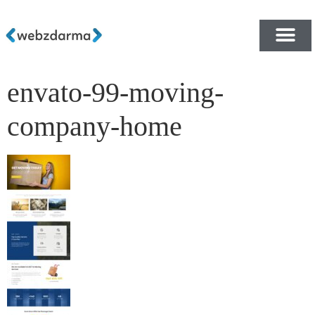
envato-99-moving-
PŘEHLED ŠABLON ZDA
E-SHOP RYCHLE A ZDA
company-home