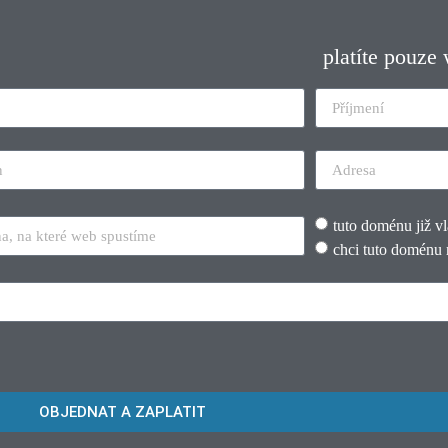
platíte pouze
tuto doménu již v
chci tuto doménu 
OBJEDNAT A ZAPLATIT