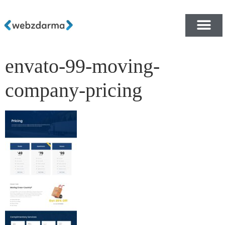
envato-99-moving-
PŘEHLED ŠABLON ZDA
E-SHOP RYCHLE A ZDA
company-pricing