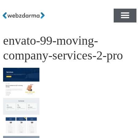
envato-99-moving-
PŘEHLED ŠABLON ZDA
E-SHOP RYCHLE A ZDA
company-services-2-pro