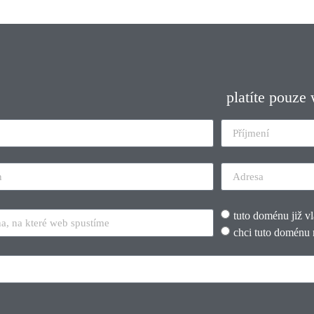
platíte pouze
tuto doménu již v
chci tuto doménu 