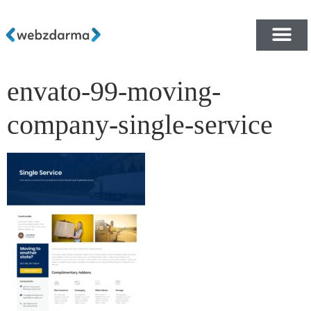
envato-99-moving-
PŘEHLED ŠABLON ZDA
E-SHOP RYCHLE A ZDA
company-single-service