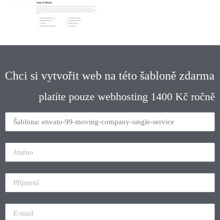
Chci si vytvořit web na této šabloně zdarma
platíte pouze webhosting 1400 Kč ročně