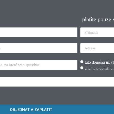
platíte pouze
tuto doménu již v
chci tuto doménu 
OBJEDNAT A ZAPLATIT