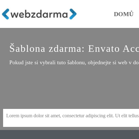
DOMŮ
Šablona zdarma: Envato Acc
Pokud jste si vybrali tuto šablonu, objednejte si web v do
Lorem ipsum dolor sit amet, consectetur adipiscing elit. Ut elit tellu