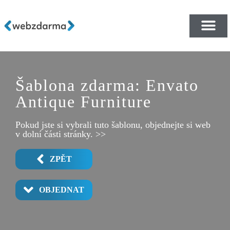
PŘEHLED ŠABLON ZDA
E-SHOP RYCHLE A ZDA
Šablona zdarma: Envato
Antique Furniture
Pokud jste si vybrali tuto šablonu, objednejte si web
v dolní části stránky. >>
ZPĚT
OBJEDNAT
FURNITURE STOCK
COLLECTION 1
COMING SOON
SPECIALISTS
ABOUT US 1
CONTACT 1
SERVICES
REVIEWS
HOME 1
HOME 3