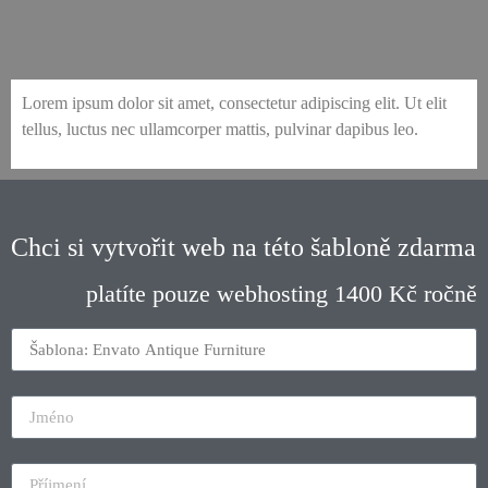
envato-9-antique-furniture-coming-soon
envato-9-antique-furniture-collection-1
envato-9-antique-furniture-services-1
envato-9-antique-furniture-specialists
envato-9-antique-furniture-contact-1
envato-9-antique-furniture-reviews
envato-9-antique-furniture-home-1
envato-9-antique-furniture-home-3
envato-9-antique-furniture-about-1
envato-9-antique-furniture-stock
Lorem ipsum dolor sit amet, consectetur adipiscing elit. Ut elit
tellus, luctus nec ullamcorper mattis, pulvinar dapibus leo.
Chci si vytvořit web na této šabloně zdarma
platíte pouze webhosting 1400 Kč ročně