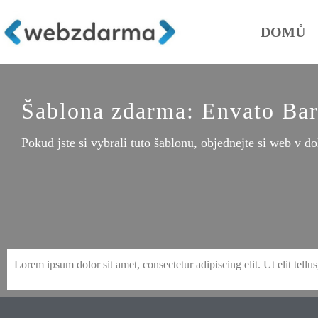
DOMŮ
Šablona zdarma: Envato Bar
Pokud jste si vybrali tuto šablonu, objednejte si web v do
Lorem ipsum dolor sit amet, consectetur adipiscing elit. Ut elit tellu