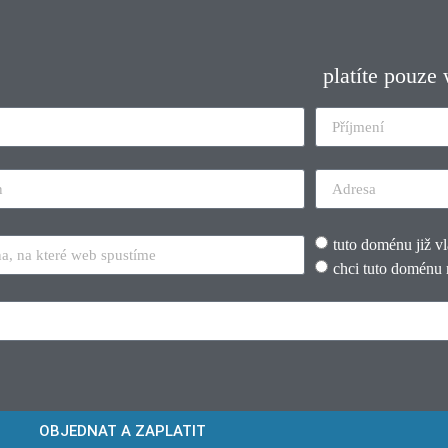
platíte pouze
tuto doménu již v
chci tuto doménu 
OBJEDNAT A ZAPLATIT