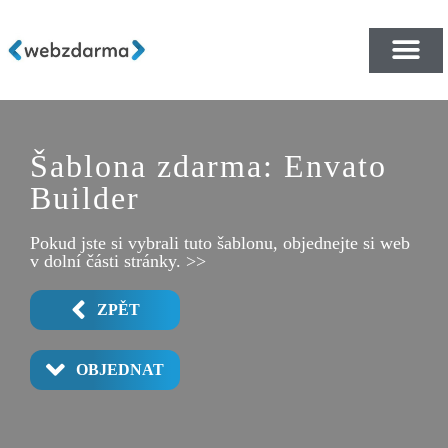
PŘEHLED ŠABLON ZDA
E-SHOP RYCHLE A ZDA
Šablona zdarma: Envato
Builder
Pokud jste si vybrali tuto šablonu, objednejte si web
v dolní části stránky. >>
ZPĚT
OBJEDNAT
PROJECT DETAIL
SERVICES 2
CONTACT 2
PROJECTS
ARTICLES
SERVICES
CONTACT
ABOUT 2
HOME 2
ABOUT
POPUP
HOME