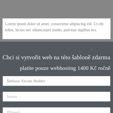
envato-146-builder-project-detail
envato-146-builder-services-2
envato-146-builder-contact-2
envato-146-builder-services
envato-146-builder-projects
envato-146-builder-home-2
envato-146-builder-about-2
envato-146-builder-contact
envato-146-builder-articles
envato-146-builder-popup
envato-146-builder-home
envato-146-builder-about
Lorem ipsum dolor sit amet, consectetur adipiscing elit. Ut elit
tellus, luctus nec ullamcorper mattis, pulvinar dapibus leo.
Chci si vytvořit web na této šabloně zdarma
platíte pouze webhosting 1400 Kč ročně