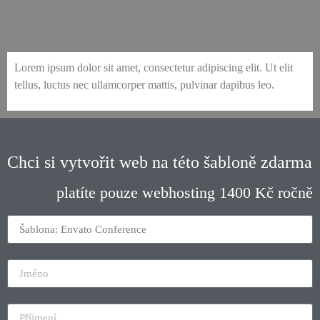
envato-108-conference-accommodation
envato-108-conference-speaker-single
envato-108-conference-schedule
envato-108-conference-sponsors
envato-108-conference-speakers
envato-108-conference-home-2
envato-108-conference-contact
envato-108-conference-popup
envato-108-conference-venue
envato-108-conference-home
envato-108-conference-ticket
Lorem ipsum dolor sit amet, consectetur adipiscing elit. Ut elit
tellus, luctus nec ullamcorper mattis, pulvinar dapibus leo.
Chci si vytvořit web na této šabloně zdarma
platíte pouze webhosting 1400 Kč ročně