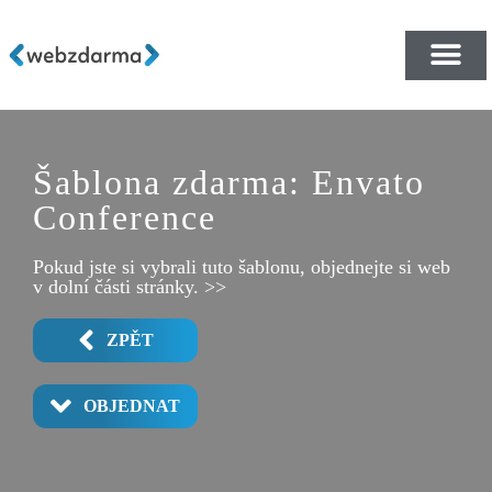
PŘEHLED ŠABLON ZDA
E-SHOP RYCHLE A ZDA
Šablona zdarma: Envato
Conference
Pokud jste si vybrali tuto šablonu, objednejte si web
v dolní části stránky. >>
ZPĚT
OBJEDNAT
ACCOMMODATION
SPEAKER SINGLE
SCHEDULE
SPEAKERS
SPONSORS
CONTACT
TICKET
HOME 2
VENUE
POPUP
HOME