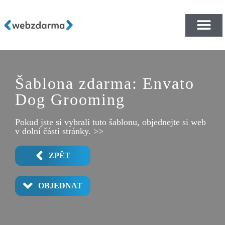
PŘEHLED ŠABLON ZDA
E-SHOP RYCHLE A ZDA
Šablona zdarma: Envato
Dog Grooming
Pokud jste si vybrali tuto šablonu, objednejte si web
v dolní části stránky. >>
ZPĚT
OBJEDNAT
SERVICE SINGLE
CONTACT 2 PRO
CONTACT 1
SERVICES
ABOUT 1
ABOUT 2
ABOUT 3
ABOUT 4
HOME 1
HOME 2
HOME 3
HOME 4
HOME 5
HOME 6
POPUP
TEAM