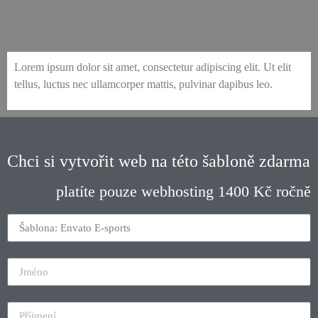
envato-37-e-sports-coming-soon-pro
envato-37-e-sports-coming-soon
envato-37-e-sports-schedule-pro
envato-37-e-sports-about-us-pro
envato-37-e-sports-home-3-pro
envato-37-e-sports-home-4-pro
envato-37-e-sports-updates-pro
envato-37-e-sports-contact-us
envato-37-e-sports-teams-pro
envato-37-e-sports-about-us
envato-37-e-sports-home-1
envato-37-e-sports-home-2
envato-37-e-sports-streams
envato-37-e-sports-gallery
envato-37-e-sports-player
Lorem ipsum dolor sit amet, consectetur adipiscing elit. Ut elit
tellus, luctus nec ullamcorper mattis, pulvinar dapibus leo.
Chci si vytvořit web na této šabloně zdarma
platíte pouze webhosting 1400 Kč ročně