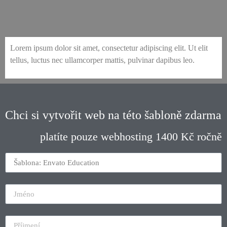
envato-136-education-course-catalog
envato-136-education-course-detail
envato-136-education-campus-life
envato-136-education-about-us
envato-136-education-home-1
envato-136-education-home-2
envato-136-education-degrees
envato-136-education-courses
envato-136-education-contact
envato-136-education-faculty
envato-136-education-events
envato-136-education-popup
envato-136-education-costs
Lorem ipsum dolor sit amet, consectetur adipiscing elit. Ut elit
tellus, luctus nec ullamcorper mattis, pulvinar dapibus leo.
Chci si vytvořit web na této šabloně zdarma
platíte pouze webhosting 1400 Kč ročně