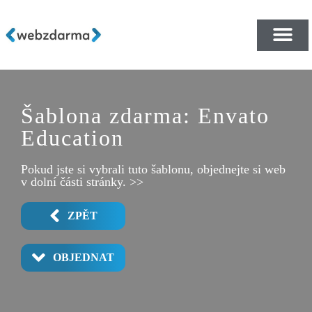
PŘEHLED ŠABLON ZDA
E-SHOP RYCHLE A ZDA
Šablona zdarma: Envato
Education
Pokud jste si vybrali tuto šablonu, objednejte si web
v dolní části stránky. >>
ZPĚT
OBJEDNAT
COURSE CATALOG
COURSE DETAIL
CAMPUS LIFE
ABOUT US
CONTACT
FACULTY
DEGREES
COURSES
EVENTS
HOME 1
HOME 2
POPUP
COSTS