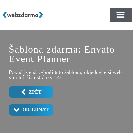
PŘEHLED ŠABLON ZDA
E-SHOP RYCHLE A ZDA
Šablona zdarma: Envato
Event Planner
Pokud jste si vybrali tuto šablonu, objednejte si web
v dolní části stránky. >>
ZPĚT
OBJEDNAT