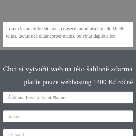
evanto-4-event-planner-single-service
evanto-4-event-planner-event-gallery
evanto-4-event-planner-our-services
evanto-4-event-planner-testimonials
evanto-4-event-planner-our-process
evanto-4-event-planner-contact-1
evanto-4-event-planner-about-us
evanto-4-event-planner-home-1
evanto-4-event-planner-home-2
evanto-4-event-planner-rentals
Lorem ipsum dolor sit amet, consectetur adipiscing elit. Ut elit
tellus, luctus nec ullamcorper mattis, pulvinar dapibus leo.
Chci si vytvořit web na této šabloně zdarma
platíte pouze webhosting 1400 Kč ročně