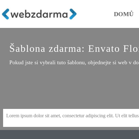
DOMŮ
Šablona zdarma: Envato Flo
Pokud jste si vybrali tuto šablonu, objednejte si web v do
Lorem ipsum dolor sit amet, consectetur adipiscing elit. Ut elit tellu