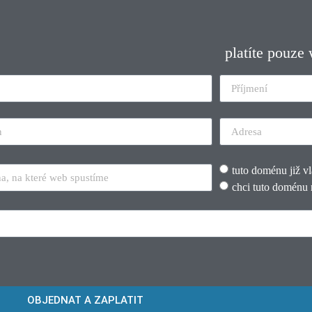
platíte pouze
tuto doménu již v
chci tuto doménu 
OBJEDNAT A ZAPLATIT