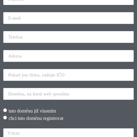
tuto doménu již vlastním
chci tuto doménu registrovat