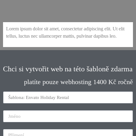
envato-22-holiday-rental-room-detail-3
envato-22-holiday-rental-things-to-do
envato-22-holiday-rental-room-list-2
envato-22-holiday-rental-guestbook
envato-22-holiday-rental-amenities
envato-22-holiday-rental-contact-2
envato-22-holiday-rental-home-1
envato-22-holiday-rental-about-2
envato-22-holiday-rental-faq
Lorem ipsum dolor sit amet, consectetur adipiscing elit. Ut elit
tellus, luctus nec ullamcorper mattis, pulvinar dapibus leo.
Chci si vytvořit web na této šabloně zdarma
platíte pouze webhosting 1400 Kč ročně