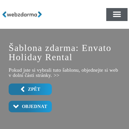
PŘEHLED ŠABLON ZDA
E-SHOP RYCHLE A ZDA
Šablona zdarma: Envato
Holiday Rental
Pokud jste si vybrali tuto šablonu, objednejte si web
v dolní části stránky. >>
ZPĚT
OBJEDNAT
ROOM DETAIL 3
THING TO DO
ROOM LIST 2
GUESTBOOK
AMENITIES
CONTACT 2
ABOUT 2
HOME 1
FAQ